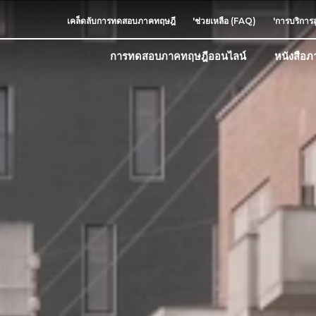
เคล็ดลับการทดสอบภาคทฤษฎี
'ช่วยเหลือ (FAQ)
'การบริการล
การทดสอบภาคทฤษฎีออนไลน์
หนังสือภ