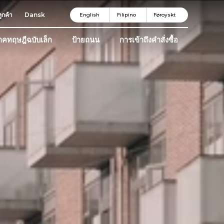
ูกค้า
Dansk
English
Filipino
Føroyskt
าคทฤษฎีฉบับเล็ก
ป้ายถนน
การเข้าถึงคำสั่งซื้อ