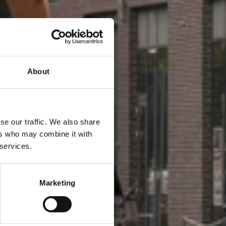
้ายรถ
About
se our traffic. We also share
ers who may combine it with
ทาง
 services.
Marketing